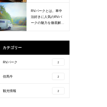
す
RVパークとは。車中
泊好きに人気のRVパ
ークの魅力を徹底解説
します。
カテゴリー
RVパーク
2
但馬牛
2
観光情報
2