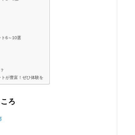
ト6～10選
？
ットが豊富！ぜひ体験を
ところ
部