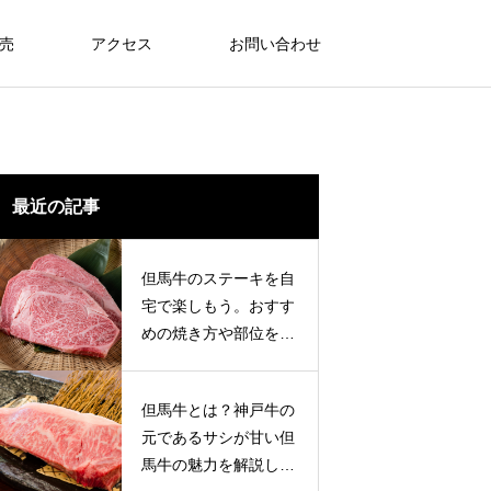
売
アクセス
お問い合わせ
最近の記事
但馬牛のステーキを自
宅で楽しもう。おすす
めの焼き方や部位をご
紹介します。
但馬牛とは？神戸牛の
元であるサシが甘い但
馬牛の魅力を解説しま