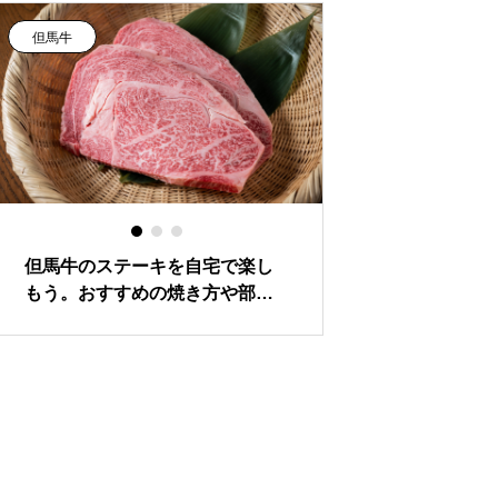
但馬牛
観光情報
但馬牛のステーキを自宅で楽し
「天空の城」と呼
もう。おすすめの焼き方や部位
城跡」周辺の観光
をご紹介します。
介します。