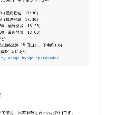
500円、中学生以下：無料

00（最終登城　17:30）

00（最終登城　17:30）

:00（最終登城　16:30）

:00（最終登城　13:00）

ど

連絡道路「和田山IC」下車約10分

城駅付近にあり

ity.asago.hyogo.jp/takeda/
部
まで栄え、日本有数と言われた銀山です。