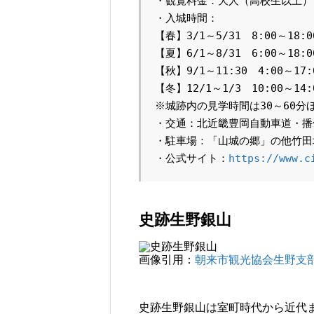
・観覧料金：大人（高校生以上）：
・入城時間：

【春】3/1～5/31　8:00～18:
【夏】6/1～8/31　6:00～18:
【秋】9/1～11:30　4:00～17
【冬】12/1～1/3　10:00～14
※城跡内の見学時間は30～60分ほ
・交通：北近畿豊岡自動車道・播但
・駐車場：「山城の郷」の他竹田
・公式サイト：
https://www.c
史跡生野銀山
画像引用：
朝来市観光協会生野支
史跡生野銀山は室町時代から近代