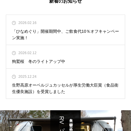
新着のお知らせ
2026.02.16
「ひなめぐり」開催期間中、ご飲食代10％オフキャンペー
ン実施！
2026.02.12
狗鷲桜 冬のライトアップ中
2025.12.24
生野高原オーベルジュカッセルが厚生労働大臣賞（食品衛
生優良施設）を受賞しました
RVパーク
大自然を満喫 充実の車中泊スポット