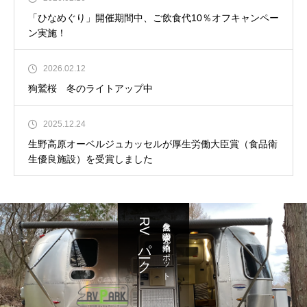
「ひなめぐり」開催期間中、ご飲食代10％オフキャンペー
ン実施！
2026.02.12
狗鷲桜 冬のライトアップ中
2025.12.24
生野高原オーベルジュカッセルが厚生労働大臣賞（食品衛
生優良施設）を受賞しました
RVパーク
大自然を満喫 充実の車中泊スポット