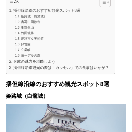
目次
播但線沿線のおすすめ観光スポット8選
姫路城（白鷺城）
書写山圓教寺
生野銀山
竹田城跡
姫路市立美術館
好古園
立雲峡
ヨーデルの森
兵庫の魅力を堪能しよう
播但線沿線観光の際は「カッセル」での食事はいかが？
播但線沿線のおすすめ観光スポット8選
姫路城（白鷺城）