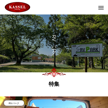
R
V
パ
ク
特集
RVパーク