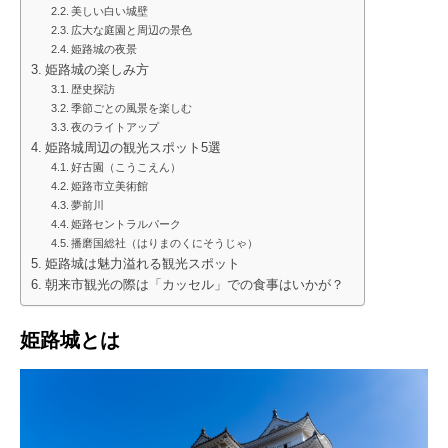
美しい白い城壁
広大な庭園と周辺の景色
姫路城の夜景
姫路城の楽しみ方
歴史探訪
季節ごとの風景を楽しむ
夜のライトアップ
姫路城周辺の観光スポット5選
好古園（こうこえん）
姫路市立美術館
夢前川
姫路セントラルパーク
播磨国総社（はりまのくにそうじゃ）
姫路城は魅力溢れる観光スポット
朝来市観光の際は「カッセル」での食事はいかが？
姫路城とは