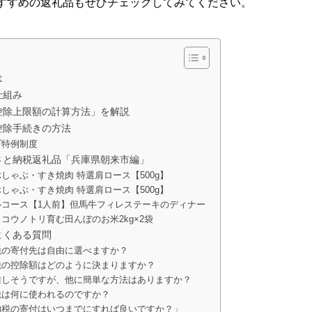
すすめの返礼品もぜひチェックしてみてください。
は
仕組み
控除上限額の計算方法」を解説
控除手続きの方法
プ特例制度
さと納税返礼品「兵庫県朝来市編」
しゃぶ・すき焼肉 特選肩ロース【500g】
しゃぶ・すき焼肉 特選肩ロース【500g】
ルコース【1人前】但馬牛フィレステーキのディナー
コウノトリ育む田んぼのお米2kg×2袋
よくある質問
税の寄付先は自由に選べますか？
税の控除額はどのように決まりますか？
難しそうですが、他に簡単な方法はありますか？
税は何に使われるのですか？
納税の寄付はいつまでにすれば良いですか？」