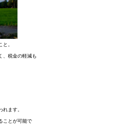
こと。
く、税金の軽減も
われます。
ることが可能で